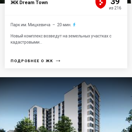





39
ЖК Dream Town
из 216
Парк им. Мицкевича
– 20 мин.

Новый комплекс возведут на земельных участках с
кадастровыми...
→
ПОДРОБНЕЕ О ЖК