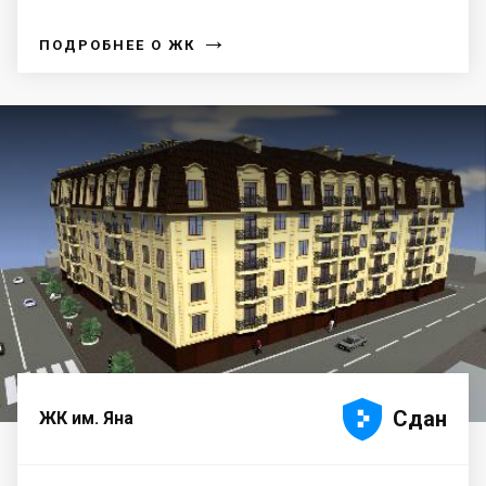
→
ПОДРОБНЕЕ О ЖК





Сдан
ЖК им. Яна