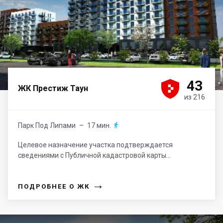





43
ЖК Престиж Таун
из 216
Парк Под Липами
– 17 мин.

Целевое назначение участка подтверждается
сведениями с Публичной кадастровой карты...
→
ПОДРОБНЕЕ О ЖК