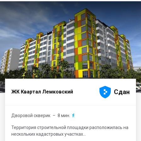





Сдан
ЖК Квартал Лемковский
Дворовой скверик
– 8 мин.

Территория строительной площадки расположилась на
нескольких кадастровых участках...