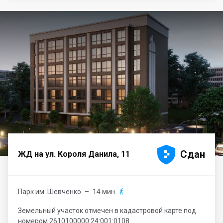





Сдан
ЖД на ул. Короля Данила, 11
Парк им. Шевченко
– 14 мин.

Земельный участок отмечен в кадастровой карте под
номером 2610100000:24:001:0108....