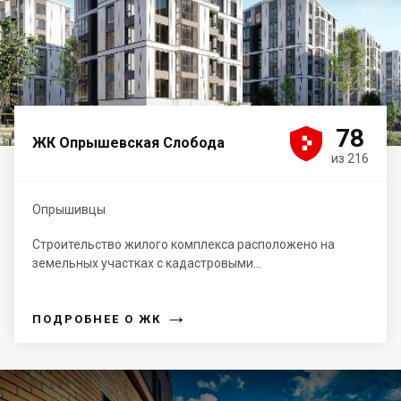





78
ЖК Опрышевская Слобода
из 216
Опрышивцы
Строительство жилого комплекса расположено на
земельных участках с кадастровыми...
→
ПОДРОБНЕЕ О ЖК