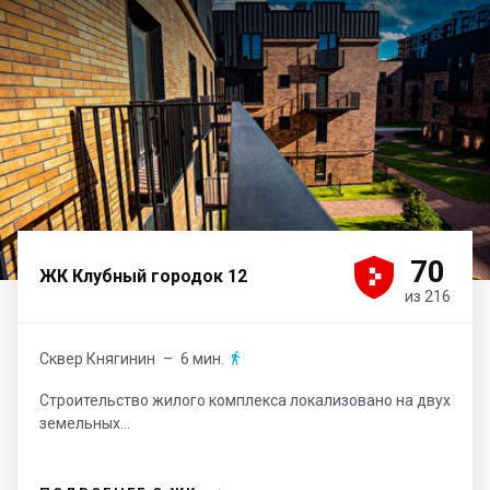





70
ЖК Клубный городок 12
из 216
Сквер Княгинин
– 6 мин.

Строительство жилого комплекса локализовано на двух
земельных...
→