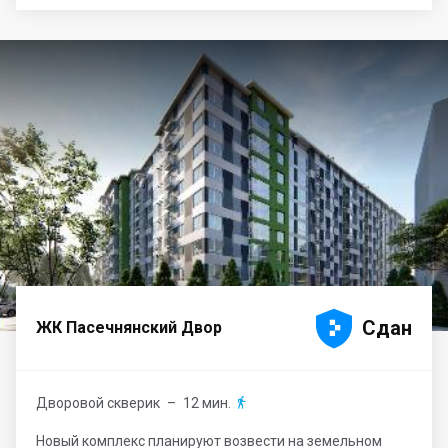





Сдан
ЖК Пасечнянский Двор
Дворовой скверик
– 12 мин.

Новый комплекс планируют возвести на земельном