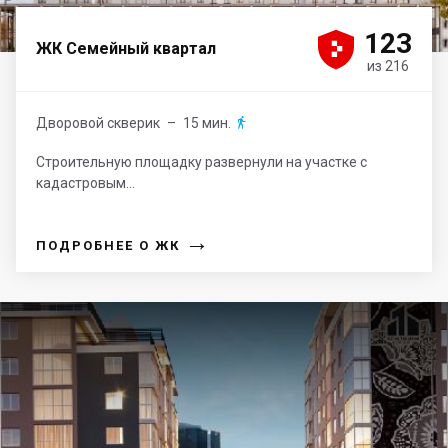





123
ЖК Семейный квартал
из 216
Дворовой скверик
– 15 мин.

Строительную площадку развернули на участке с
кадастровым...
→
ПОДРОБНЕЕ О ЖК