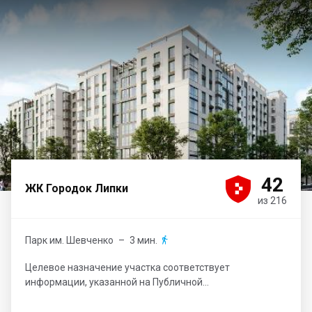





42
ЖК Городок Липки
из 216
Парк им. Шевченко
– 3 мин.

Целевое назначение участка соответствует
информации, указанной на Публичной...