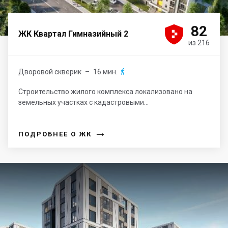





82
ЖК Квартал Гимназийный 2
из 216
Дворовой скверик
– 16 мин.

Строительство жилого комплекса локализовано на
земельных участках с кадастровыми...
→
ПОДРОБНЕЕ О ЖК