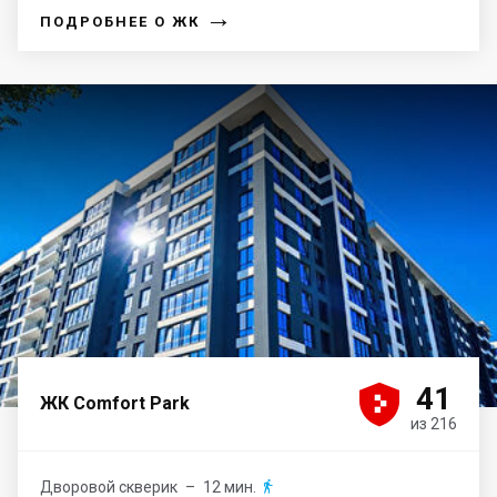
→
ПОДРОБНЕЕ О ЖК





41
ЖК Comfort Park
из 216
Дворовой скверик
– 12 мин.
