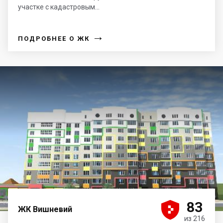
участке с кадастровым...
→
ПОДРОБНЕЕ О ЖК





83
ЖК Вишневий
из 216