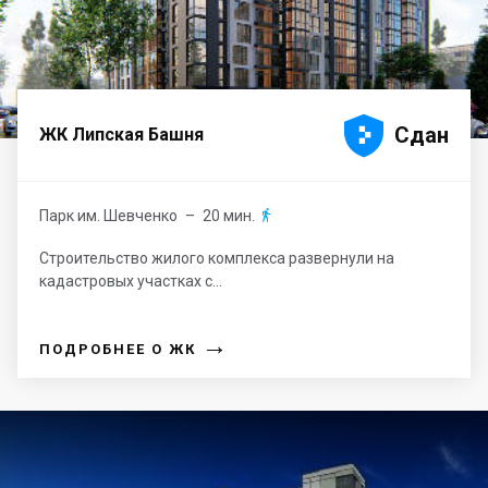





Сдан
ЖК Липская Башня
Парк им. Шевченко
– 20 мин.

Строительство жилого комплекса развернули на
кадастровых участках с...
→
ПОДРОБНЕЕ О ЖК