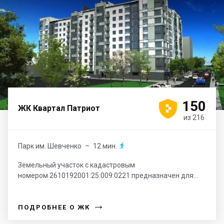





150
ЖК Квартал Патриот
из 216
Парк им. Шевченко
– 12 мин.

Земельный участок с кадастровым
номером 2610192001:25:009:0221 предназначен для...
→
ПОДРОБНЕЕ О ЖК