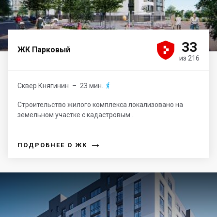





33
ЖК Парковый
из 216
Сквер Княгинин
– 23 мин.

Строительство жилого комплекса локализовано на
земельном участке с кадастровым...
→
ПОДРОБНЕЕ О ЖК