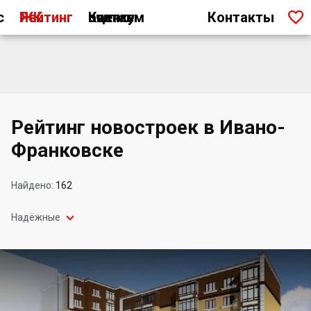

с
Рейтинг ЖК
Как мы считаем оценку
Контакты
Рейтинг новостроек в Ивано-
Франковске
Найдено:
162

Надёжные