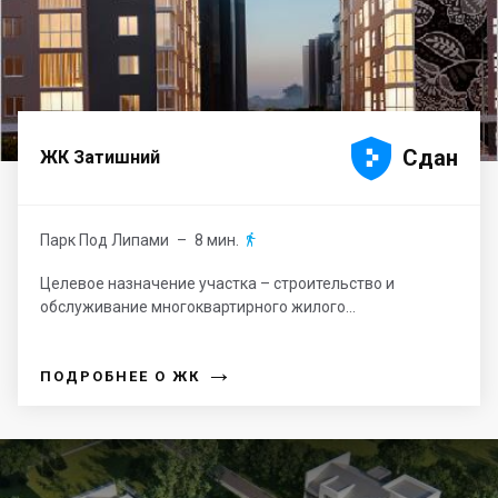





Сдан
ЖК Затишний
Парк Под Липами
– 8 мин.

Целевое назначение участка – строительство и
обслуживание многоквартирного жилого...
→
ПОДРОБНЕЕ О ЖК