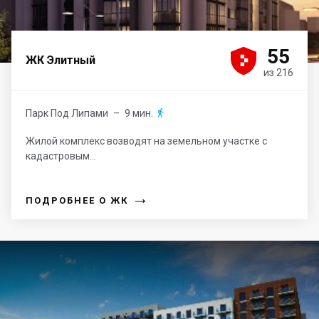





55
ЖК Элитный
из 216
Парк Под Липами
– 9 мин.

Жилой комплекс возводят на земельном участке с
кадастровым...
→
ПОДРОБНЕЕ О ЖК