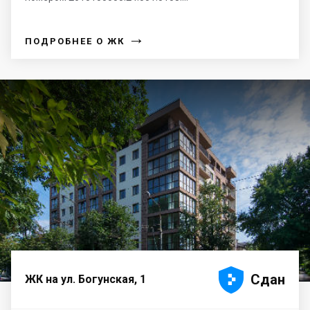
→
ПОДРОБНЕЕ О ЖК





Сдан
ЖК на ул. Богунская, 1