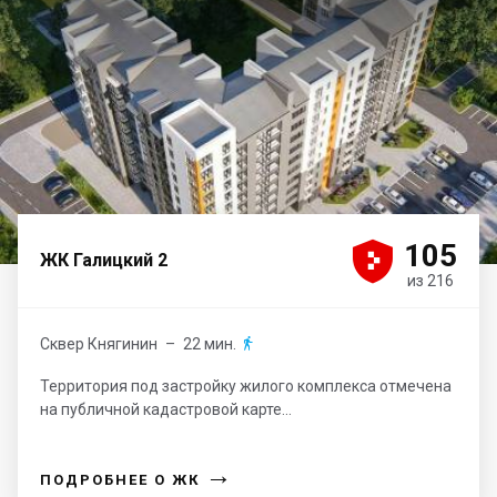





105
ЖК Галицкий 2
из 216
Сквер Княгинин
– 22 мин.

Территория под застройку жилого комплекса отмечена
на публичной кадастровой карте...
→
ПОДРОБНЕЕ О ЖК