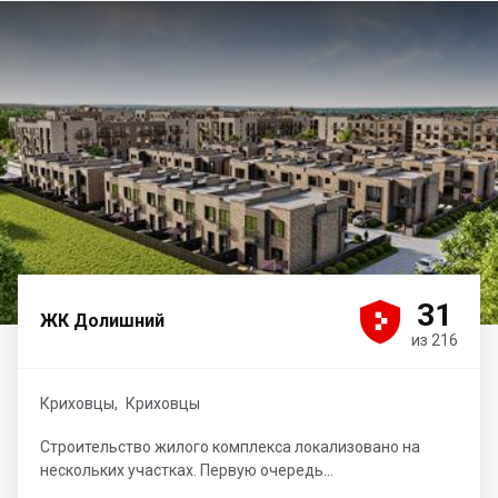





31
ЖК Долишний
из 216
Криховцы
,
Криховцы
Строительство жилого комплекса локализовано на
нескольких участках. Первую очередь...