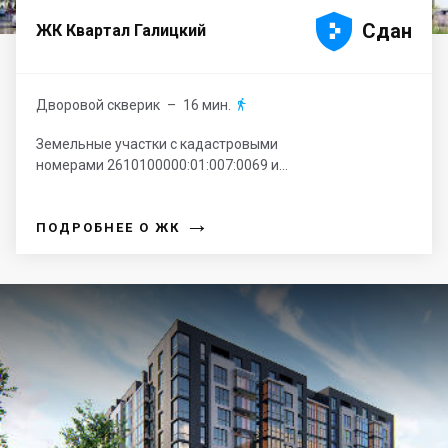





Сдан
ЖК Квартал Галицкий
Дворовой скверик
– 16 мин.

Земельные участки с кадастровыми
номерами 2610100000:01:007:0069 и...
→
ПОДРОБНЕЕ О ЖК