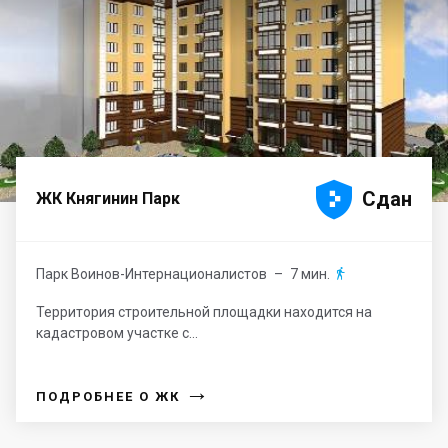





Сдан
ЖК Княгинин Парк
Парк Воинов-Интернационалистов
– 7 мин.

Территория строительной площадки находится на
кадастровом участке с...
→
ПОДРОБНЕЕ О ЖК