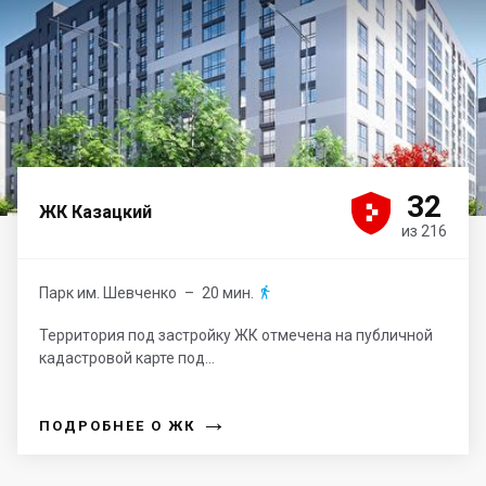





32
ЖК Казацкий
из 216
Парк им. Шевченко
– 20 мин.

Территория под застройку ЖК отмечена на публичной
кадастровой карте под...
→
ПОДРОБНЕЕ О ЖК