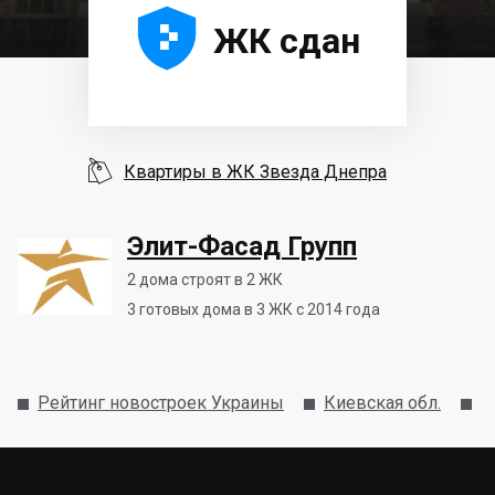





ЖК сдан

Квартиры в ЖК Звезда Днепра
Элит-Фасад Групп
2
дома строят в 2 ЖК
3
готовых дома в 3 ЖК с 2014 года
Рейтинг новостроек Украины
Киевская обл.
В