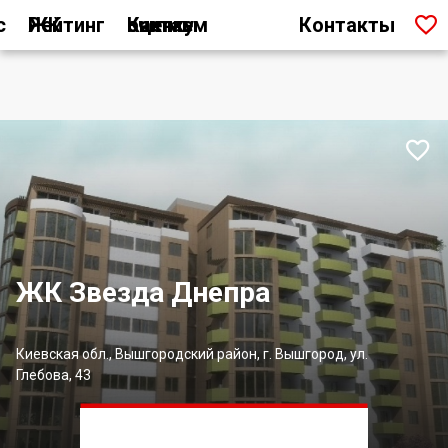

с
Рейтинг ЖК
Как мы считаем оценку
Контакты

ЖК Звезда Днепра
Киевская обл., Вышгородский район, г. Вышгород, ул.
Глебова, 43