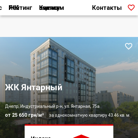

с
Рейтинг ЖК
Как мы считаем оценку
Контакты

ЖК Янтарный
Днепр, Индустриальный р-н, ул. Янтарная, 75а
от 25 650 грн/м²
за однокомнатную квартиру 43.46 кв. м.