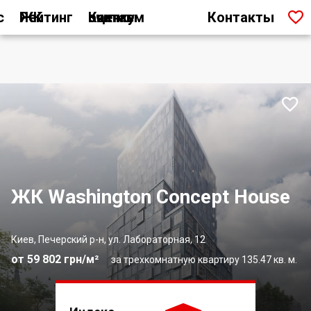

с
Рейтинг ЖК
Как мы считаем оценку
Контакты

ЖК Washington Concept House
Киев, Печерский р-н, ул. Лабораторная, 12
от 59 802 грн/м²
за трехкомнатную квартиру 135.47 кв. м.