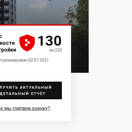
130
с





ности
тройки
из 220
туализирован 02.07.2021
ЛУЧИТЬ АКТУАЛЬНЫЙ
ДЕТАЛЬНЫЙ ОТЧЁТ
к мы считаем оценку?