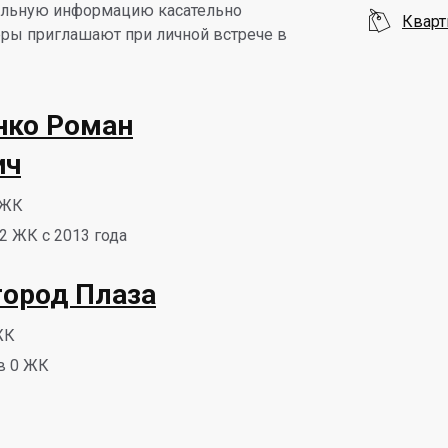
тельную информацию касательно

Кварт
ры приглашают при личной встрече в
нко Роман
ич
 ЖК
2 ЖК с 2013 года
ород Плаза
ЖК
в 0 ЖК