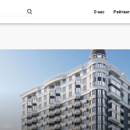

О нас
Рейтин