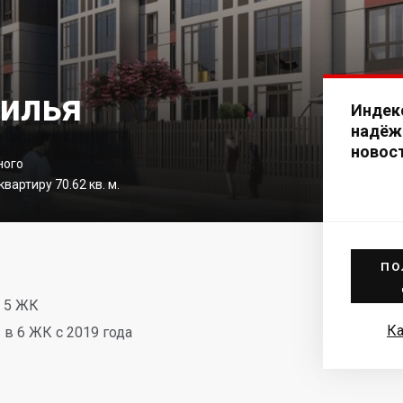
вилья
Индек
надёж
новос
ного
вартиру 70.62 кв. м.
ПО
в 5 ЖК
Ка
в 6 ЖК с 2019 года