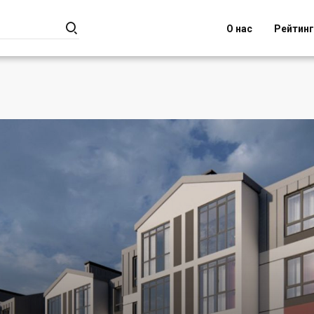

О нас
Рейтин