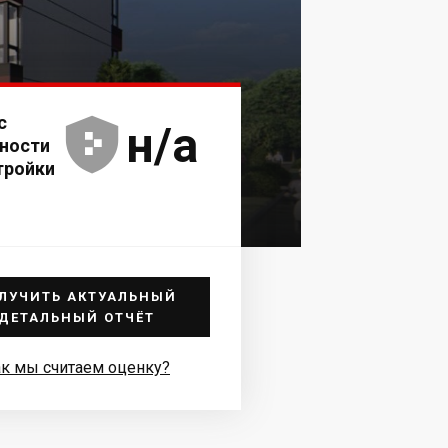
с





н/а
ности
тройки
ЛУЧИТЬ АКТУАЛЬНЫЙ
ДЕТАЛЬНЫЙ ОТЧЁТ
к мы считаем оценку?