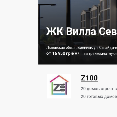
ЖК Вилла Се
Львовская обл., г. Винники, ул. Сагайдач
от 16 950 грн/м²
за трехкомнатную к
Z100
20
домов строят 
20
готовых домов 