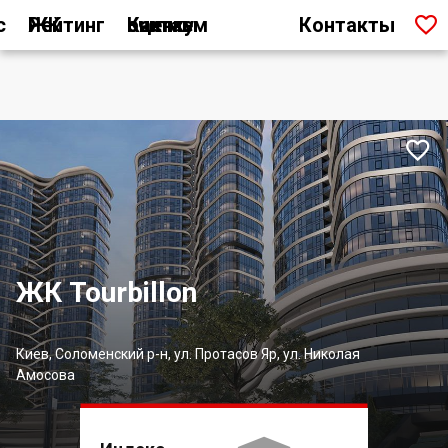

с
Рейтинг ЖК
Как мы считаем оценку
Контакты

ЖК Tourbillon
Киев, Соломенский р-н, ул. Протасов Яр, ул. Николая
Амосова