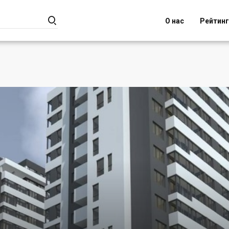

О нас
Рейтин