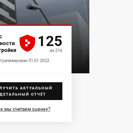
125
с





ности
тройки
из 216
туализирован 31.01.2022
ЛУЧИТЬ АКТУАЛЬНЫЙ
ДЕТАЛЬНЫЙ ОТЧЁТ
к мы считаем оценку?