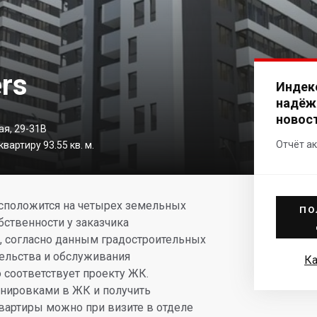
rs
Индек
надёж
новос
ая, 29-31В
Отчёт ак
вартиру 93.55 кв. м.
сположится на четырех земельных
ПО
обственности у заказчика
е, согласно данным градостроительных
тельства и обслуживания
Ка
 соответствует проекту ЖК.
анировками в ЖК и получить
артиры можно при визите в отделе