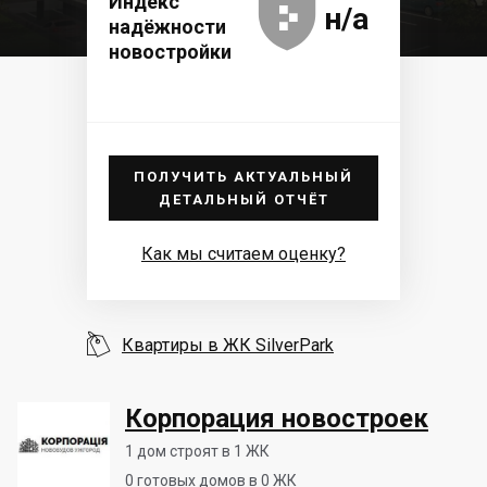





Индекс
н/а
надёжности
новостройки
ПОЛУЧИТЬ АКТУАЛЬНЫЙ
ДЕТАЛЬНЫЙ ОТЧЁТ
Как мы считаем оценку?

Квартиры в ЖК SilverPark
Корпорация новостроек
1
дом строят в 1 ЖК
0
готовых домов в 0 ЖК