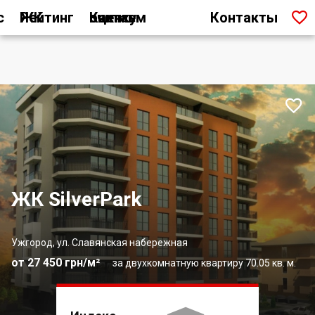

с
Рейтинг ЖК
Как мы считаем оценку
Контакты

ЖК SilverPark
Ужгород, ул. Славянская набережная
от 27 450 грн/м²
за двухкомнатную квартиру 70.05 кв. м.