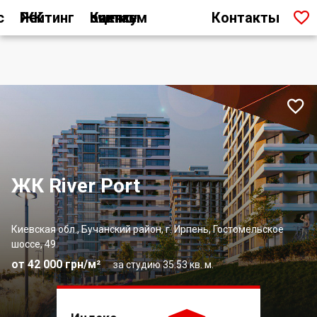

с
Рейтинг ЖК
Как мы считаем оценку
Контакты

ЖК River Port
Киевская обл., Бучанский район, г. Ирпень, Гостомельское
шоссе, 49
от 42 000 грн/м²
за студию 35.53 кв. м.