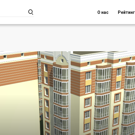

О нас
Рейтин