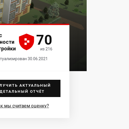
70
с





ности
тройки
из 216
туализирован 30.06.2021
ЛУЧИТЬ АКТУАЛЬНЫЙ
ДЕТАЛЬНЫЙ ОТЧЁТ
к мы считаем оценку?