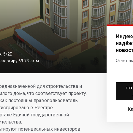
Индек
надёж
новос
я, 5/2Б
Отчёт ак
вартиру 69.73 кв. м.
редназначенной для строительства и
ПО
ого дома, что соответствует проекту.
как постоянны правопользователь.
гистрировано в Реестре
Ка
ртале Единой государственной
тельства.
тируют потенциальных инвесторов