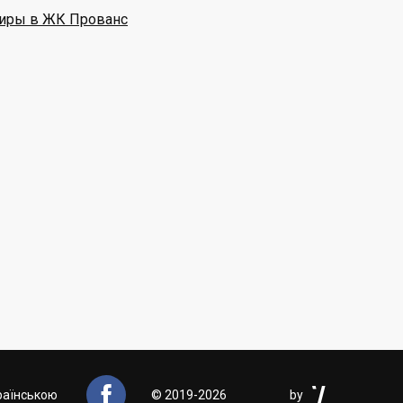
иры в ЖК Прованс


раїнською
©
2019-2026
by