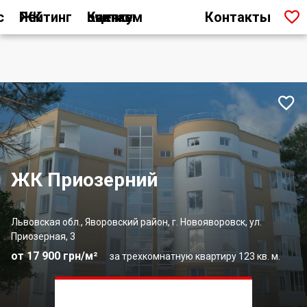

с
Рейтинг ЖК
Как мы считаем оценку
Контакты

ЖК Приозерний
Львовская обл., Яворовский район, г. Новояворовск, ул.
Приозерная, 3
от 17 900 грн/м²
за трехкомнатную квартиру 123 кв. м.