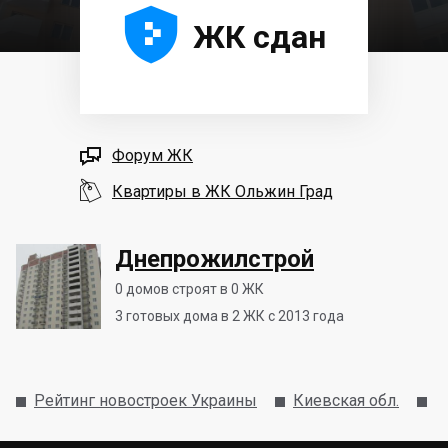





ЖК сдан

Форум ЖК

Квартиры в ЖК Ольжин Град
Днепрожилстрой
0
домов строят в 0 ЖК
3
готовых дома в 2 ЖК с 2013 года
Рейтинг новостроек Украины
Киевская обл.
В