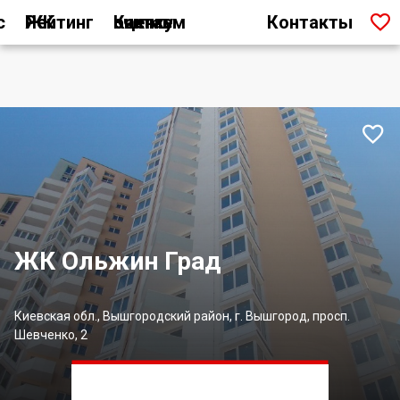

с
Рейтинг ЖК
Как мы считаем оценку
Контакты

ЖК Ольжин Град
Киевская обл., Вышгородский район, г. Вышгород, просп.
Шевченко, 2