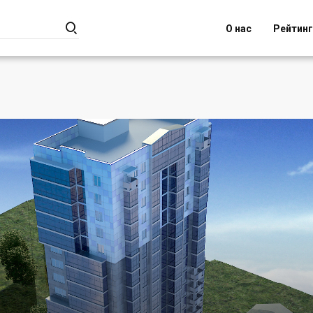

О нас
Рейтин