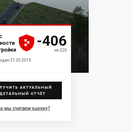
-406
с





ности
тройки
из 220
здан 21.05.2019
ЛУЧИТЬ АКТУАЛЬНЫЙ
ДЕТАЛЬНЫЙ ОТЧЁТ
к мы считаем оценку?