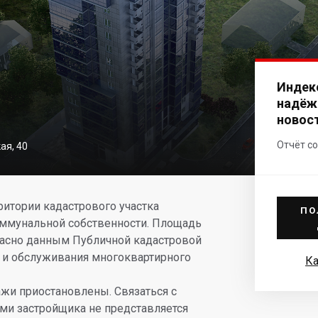
Индек
надёж
новос
Отчёт со
ая, 40
ритории кадастрового участка
ПО
коммунальной собственности. Площадь
гласно данным Публичной кадастровой
а и обслуживания многоквартирного
Ка
ажи приостановлены. Связаться с
ми застройщика не представляется