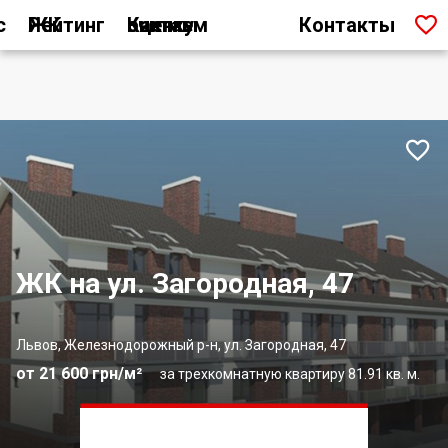

с
Рейтинг ЖК
Как мы считаем оценку
Контакты

ЖК на ул. Загородная, 47
Львов, Железнодорожный р-н, ул. Загородная, 47
от 21 600 грн/м²
за трехкомнатную квартиру 81.91 кв. м.