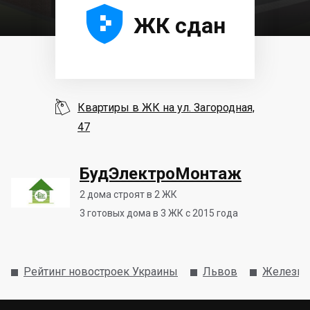





ЖК сдан

Квартиры в ЖК на ул. Загородная,
47
БудЭлектроМонтаж
2
дома строят в 2 ЖК
3
готовых дома в 3 ЖК с 2015 года
Рейтинг новостроек Украины
Львов
Железн