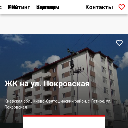

с
Рейтинг ЖК
Как мы считаем оценку
Контакты

ЖК на ул. Покровская
Киевская обл., Киево-Святошинский район, с. Гатное, ул.
Покровская