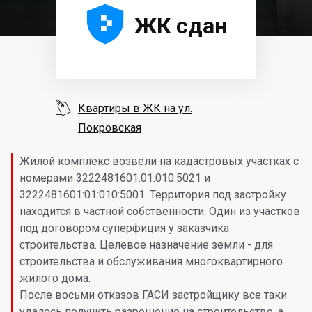





ЖК сдан

Квартиры в ЖК на ул.
Покровская
Жилой комплекс возвели на кадастровых участках с
номерами 3222481601:01:010:5021 и
3222481601:01:010:5001. Территория под застройку
находится в частной собственности. Один из участков
под договором суперфиция у заказчика
строительства. Целевое назначение земли - для
строительства и обслуживания многоквартирного
жилого дома.
После восьми отказов ГАСИ застройщику все таки
удалось получить разрешение на строительство, а