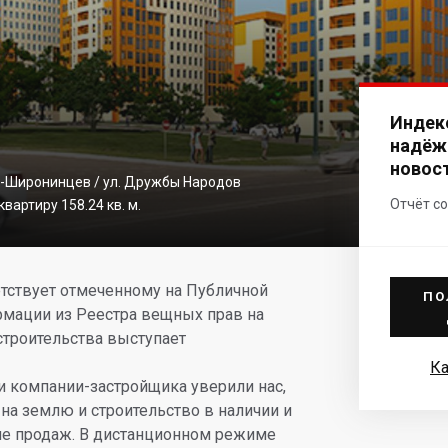
Индек
надёж
новос
ев-Широнинцев / ул. Дружбы Народов
Отчёт со
вартиру 158.24 кв. м.
етствует отмеченному на Публичной
ПО
рмации из Реестра вещных прав на
троительства выступает
Ка
и компании-застройщика уверили нас,
на землю и строительство в наличии и
ле продаж. В дистанционном режиме