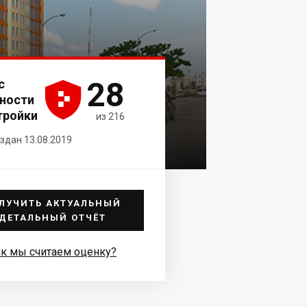
28
с





ности
тройки
из 216
здан 13.08.2019
ЛУЧИТЬ АКТУАЛЬНЫЙ
ДЕТАЛЬНЫЙ ОТЧЁТ
к мы считаем оценку?