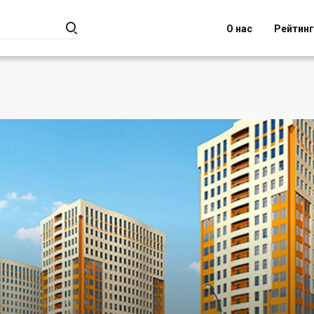

О нас
Рейтин