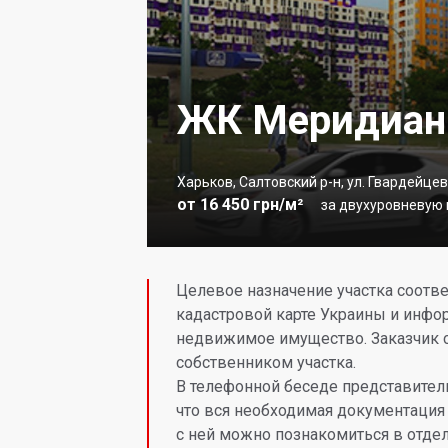
ЖК Меридиан
Харьков, Салтовский р-н, ул. Гвардейц
от 16 450 грн/м²
за двухуровневую к
Целевое назначение участка соотв
кадастровой карте Украины и инфо
недвижимое имущество. Заказчик с
собственником участка.
В телефонной беседе представител
что вся необходимая документация 
с ней можно познакомиться в отде