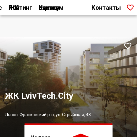

с
Рейтинг ЖК
Как мы считаем оценку
Контакты

ЖК LvivTech.City
Львов, Франковский р-н, ул. Стрыйская, 48