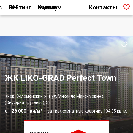

с
Рейтинг ЖК
Как мы считаем оценку
Контакты

ЖК LIKO-GRAD Perfect Town
Киев, Соломенский р-н, ул. Михаила Максимовича
(Онуфрия Трутенко), 32
от 26 000 грн/м²
за трехкомнатную квартиру 104.35 кв. м.