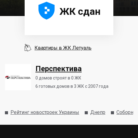





ЖК сдан

Квартиры в ЖК Летуаль
Перспектива
0
домов строят в 0 ЖК
6
готовых домов в 3 ЖК с 2007 года
Рейтинг новостроек Украины
Днепр
Соборны