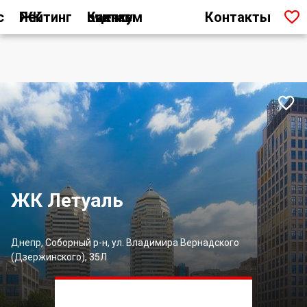

с
Рейтинг ЖК
Как мы считаем оценку
Контакты

ЖК Летуаль
Днепр, Соборный р-н, ул. Владимира Вернадского
(Дзержинского), 35Л