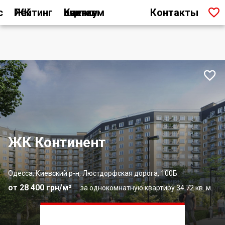

с
Рейтинг ЖК
Как мы считаем оценку
Контакты

ЖК Континент
Одесса, Киевский р-н, Люстдорфская дорога, 100Б
от 28 400 грн/м²
за однокомнатную квартиру 34.72 кв. м.