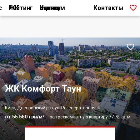

с
Рейтинг ЖК
Как мы считаем оценку
Контакты

ЖК Комфорт Таун
Киев, Днепровский р-н, ул. Регенераторная, 4
от 55 550 грн/м²
за трехкомнатную квартиру 77.78 кв. м.