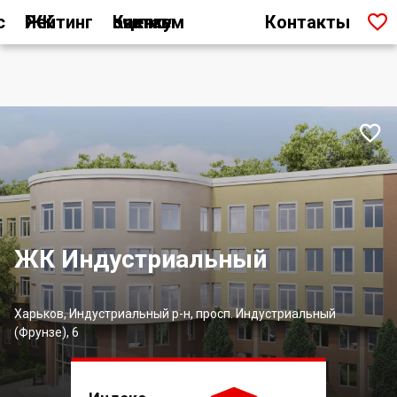

с
Рейтинг ЖК
Как мы считаем оценку
Контакты

ЖК Индустриальный
Харьков, Индустриальный р-н, просп. Индустриальный
(Фрунзе), 6