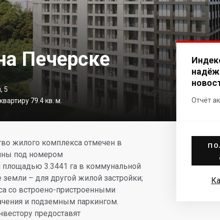
 на Печерске
Индек
надёж
новос
, 5
Отчёт ак
вартиру 79.4 кв. м.
тво жилого комплекса отмечен в
ПО
аины под номером
я площадью 3.3441 га в коммунальной
 земли – для другой жилой застройки;
Ка
са со встроено-пристроенными
чения и подземным паркингом.
нвестору предоставят