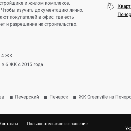
тройщике и жилом комплексе,

Кварт
. Чтобы изучить документацию лично,
Печер
ют покупателей в офис, где есть
ет и разрешение на строительство.
в 4 ЖК
в 6 ЖК с 2015 года
ев
Печерский
Печерск
ЖК Greenville на Печер
Контакты
Пользовательское соглашение
Ук