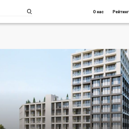

О нас
Рейтин