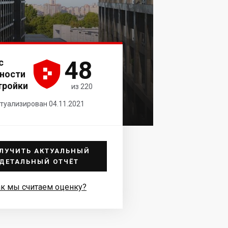
48
с





ности
тройки
из 220
туализирован 04.11.2021
ЛУЧИТЬ АКТУАЛЬНЫЙ
ДЕТАЛЬНЫЙ ОТЧЁТ
к мы считаем оценку?