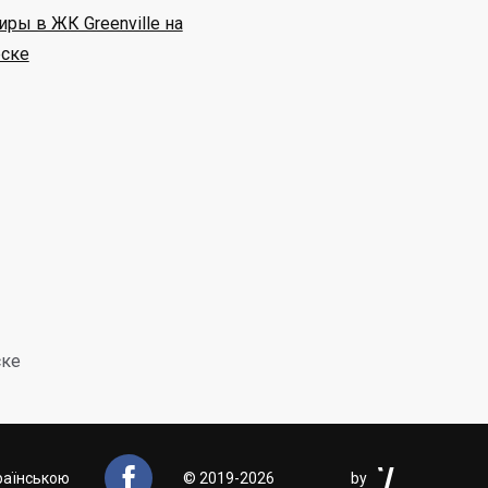
иры в ЖК Greenville на
ске
ске


раїнською
©
2019-2026
by