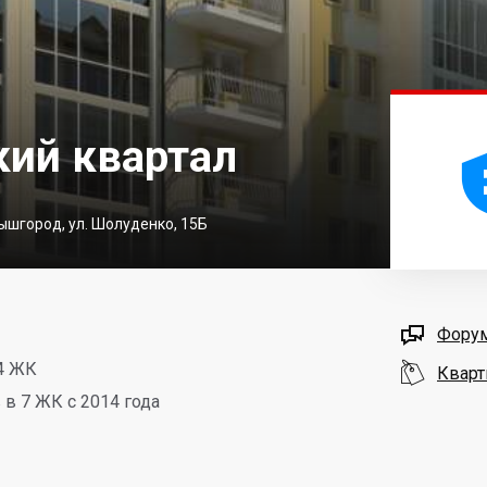
ий квартал
Вышгород, ул. Шолуденко, 15Б

Фору
4 ЖК

Кварт
в 7 ЖК с 2014 года