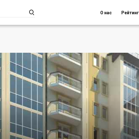

О нас
Рейтин