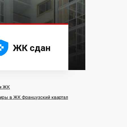





ЖК сдан
м ЖК
иры в ЖК Французский квартал