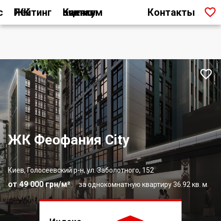

с
Рейтинг ЖК
Как мы считаем оценку
Контакты

ЖК Феофания City
Киев, Голосеевский р-н, ул. Заболотного, 152
от 49 000 грн/м²
за однокомнатную квартиру 36.92 кв. м.