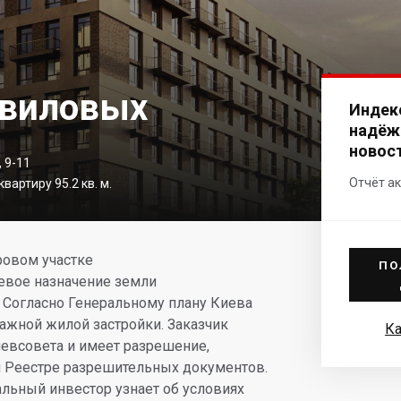
авиловых
Индек
надёж
новос
 9-11
Отчёт ак
вартиру 95.2 кв. м.
ровом участке
ПО
левое назначение земли
 Согласно Генеральному плану Киева
ажной жилой застройки. Заказчик
Ка
иевсовета и имеет разрешение,
м Реестре разрешительных документов.
альный инвестор узнает об условиях