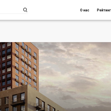

О нас
Рейтин