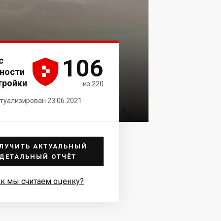
106
с





ности
тройки
из 220
туализирован 23.06.2021
ЛУЧИТЬ АКТУАЛЬНЫЙ
ДЕТАЛЬНЫЙ ОТЧЁТ
к мы считаем оценку?