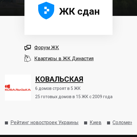





ЖК сдан

Форум ЖК

Квартиры в ЖК Династия
КОВАЛЬСКАЯ
6
домов строят в 5 ЖК
25
готовых домов в 15 ЖК с 2009 года
Рейтинг новостроек Украины
Киев
Соломенс