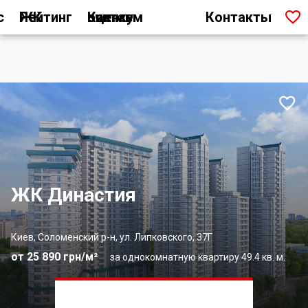

с
Рейтинг ЖК
Как мы считаем оценку
Контакты

ЖК Династия
Киев, Соломенский р-н, ул. Липковского, 37Г
от 25 890 грн/м²
за однокомнатную квартиру 49.4 кв. м.