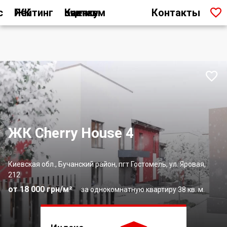

с
Рейтинг ЖК
Как мы считаем оценку
Контакты

ЖК Cherry House 4
Киевская обл., Бучанский район, пгт Гостомель, ул. Яровая,
212
от 18 000 грн/м²
за однокомнатную квартиру 38 кв. м.