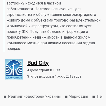
застройку находится в частной
собственности. Целевое назначение - для
строительства и обслуживания многоквартирного
жилого дома с объектами торгово-развлекательной
и рыночной инфраструктуры, что соответствует
проекту ЖК. Получить больше информации о
приобретении недвижимости в данном жилом
комплкесе можно при личном посещении отдела
продаж.
Bud City
4
дома строят в 1 ЖК
3
готовых дома в 1 ЖК с 2013 года
Рейтинг новостроек Украины
Черновцы
Перв