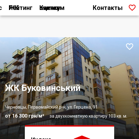

с
Рейтинг ЖК
Как мы считаем оценку
Контакты

ЖК Буковинський
Черновцы, Первомайский р-н, ул. Герцена, 91
от 16 300 грн/м²
за двухкомнатную квартиру 103 кв. м.