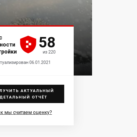
58
с





ности
тройки
из 220
туализирован 06.01.2021
ЛУЧИТЬ АКТУАЛЬНЫЙ
ДЕТАЛЬНЫЙ ОТЧЁТ
к мы считаем оценку?