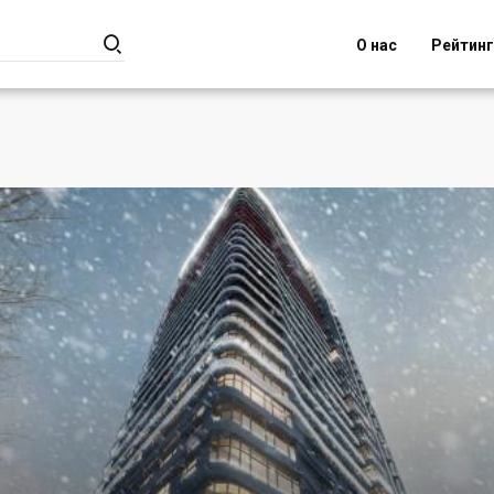

О нас
Рейтин