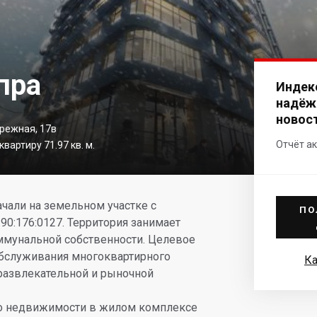
пра
Индек
надёж
новос
режная, 17в
Отчёт ак
вартиру 71.97 кв. м.
чали на земельном участке с
ПО
0:176:0127. Территория занимает
оммунальной собственности. Целевое
 обслуживания многоквартирного
Ка
развлекательной и рыночной
о недвижимости в жилом комплексе