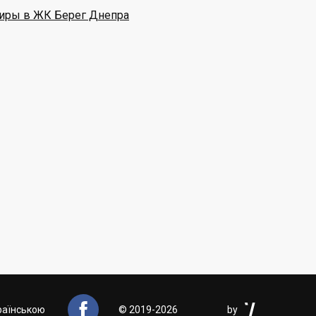
иры в ЖК Берег Днепра


раїнською
©
2019-2026
by