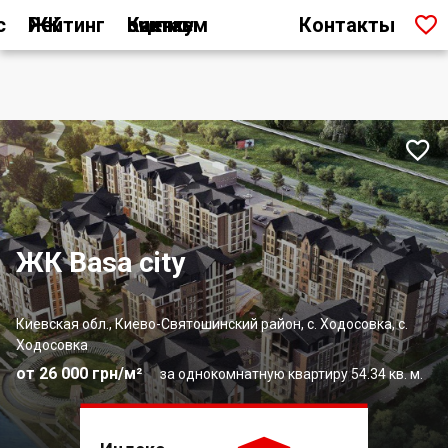

с
Рейтинг ЖК
Как мы считаем оценку
Контакты

ЖК Basa city
Киевская обл., Киево-Святошинский район, с. Ходосовка, с.
Ходосовка
от 26 000 грн/м²
за однокомнатную квартиру 54.34 кв. м.