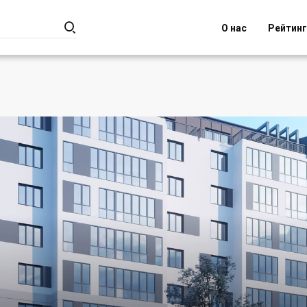

О нас
Рейтин