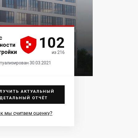
102
с





ности
тройки
из 216
туализирован 30.03.2021
ЛУЧИТЬ АКТУАЛЬНЫЙ
ДЕТАЛЬНЫЙ ОТЧЁТ
к мы считаем оценку?