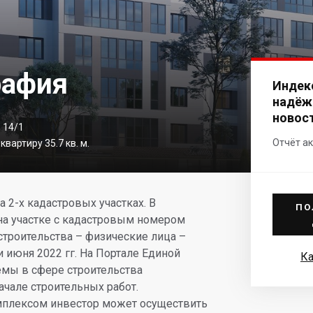
рафия
Индек
надёж
новос
 14/1
Отчёт ак
вартиру 35.7 кв. м.
 2-х кадастровых участках. В
ПО
на участке с кадастровым номером
 строительства – физические лица –
 июня 2022 гг. На Портале Единой
Ка
емы в сфере строительства
ачале строительных работ.
мплексом инвестор может осуществить