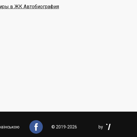
иры в ЖК Автобиография


раїнською
©
2019-2026
by