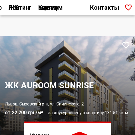

с
Рейтинг ЖК
Как мы считаем оценку
Контакты

ЖК AUROOM SUNRISE
Львов, Сыховский р-н, ул. Сичинского, 2
от 22 200 грн/м²
за двухуровневую квартиру 131.51 кв. м.