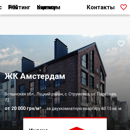

с
Рейтинг ЖК
Как мы считаем оценку
Контакты

ЖК Амстердам
Волынская обл., Луцкий район, с. Струмовка, ул. Парковая,
72
от 20 000 грн/м²
за двухкомнатную квартиру 63.15 кв. м.