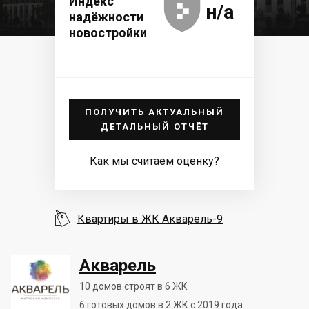





Индекс
н/а
надёжности
новостройки
ПОЛУЧИТЬ АКТУАЛЬНЫЙ
ДЕТАЛЬНЫЙ ОТЧЁТ
Как мы считаем оценку?

Квартиры в ЖК Акварель-9
Акварель
10
домов строят в 6 ЖК
6
готовых домов в 2 ЖК с 2019 года