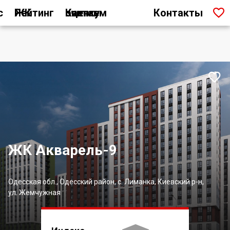

с
Рейтинг ЖК
Как мы считаем оценку
Контакты

ЖК Акварель-9
Одесская обл., Одесский район, с. Лиманка, Киевский р-н,
ул. Жемчужная