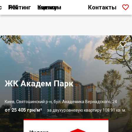

с
Рейтинг ЖК
Как мы считаем оценку
Контакты

ЖК Академ Парк
Киев, Святошинский р-н, бул. Академика Вернадского, 24
от 25 405 грн/м²
за двухуровневую квартиру 108.91 кв. м.