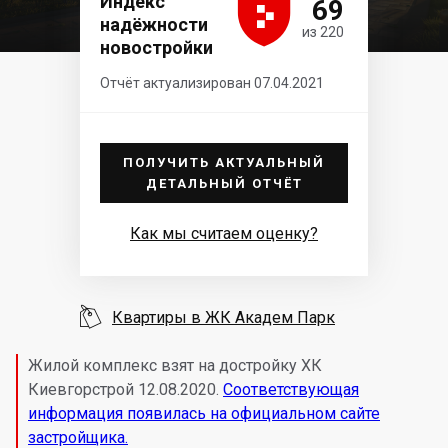





Индекс
69
надёжности
из 220
новостройки
Отчёт актуализирован 07.04.2021
ПОЛУЧИТЬ АКТУАЛЬНЫЙ
ДЕТАЛЬНЫЙ ОТЧЁТ
Как мы считаем оценку?

Квартиры в ЖК Академ Парк
Жилой комплекс взят на достройку ХК
Киевгорстрой 12.08.2020.
Соответствующая
информация появилась на официальном сайте
застройщика.