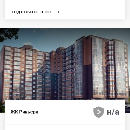
→
ПОДРОБНЕЕ О ЖК





н/а
ЖК Ривьера