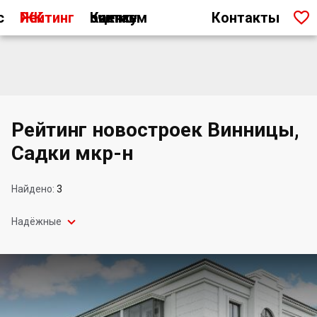

с
Рейтинг ЖК
Как мы считаем оценку
Контакты
Рейтинг новостроек Винницы,
Садки мкр-н
Найдено:
3

Надёжные