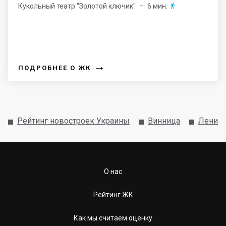
Кукольный театр "Золотой ключик"
– 6 мин.

→
ПОДРОБНЕЕ О ЖК
Рейтинг новостроек Украины
Винница
Ленин
О нас
Рейтинг ЖК
Как мы считаем оценку