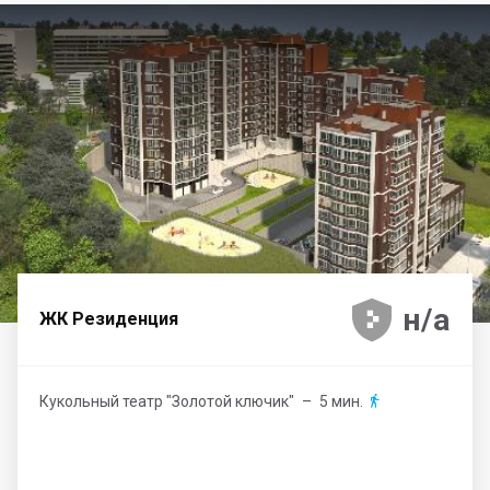





н/а
ЖК Резиденция
Кукольный театр "Золотой ключик"
– 5 мин.
