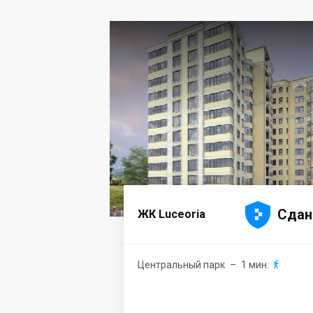





Сдан
ЖК Luceoria
Центральный парк
– 1 мин.
