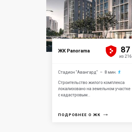





87
ЖК Panorama
из 216
Стадион "Авангард"
– 8 мин.

Строительство жилого комплекса
локализовано на земельном участке
с кадастровым...
→
ПОДРОБНЕЕ О ЖК