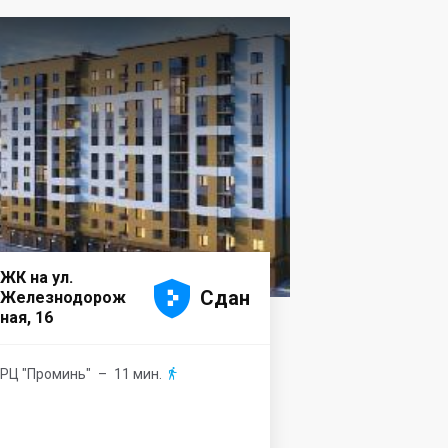
ЖК на ул.





Сдан
Железнодорож
ная, 16
РЦ "Проминь"
– 11 мин.
