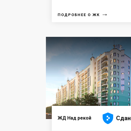
→
ПОДРОБНЕЕ О ЖК





Сдан
ЖД Над рекой