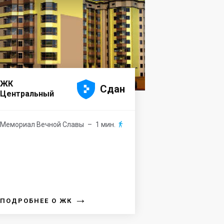





ЖК
Сдан
Центральный
Мемориал Вечной Славы
– 1 мин.

→
ПОДРОБНЕЕ О ЖК