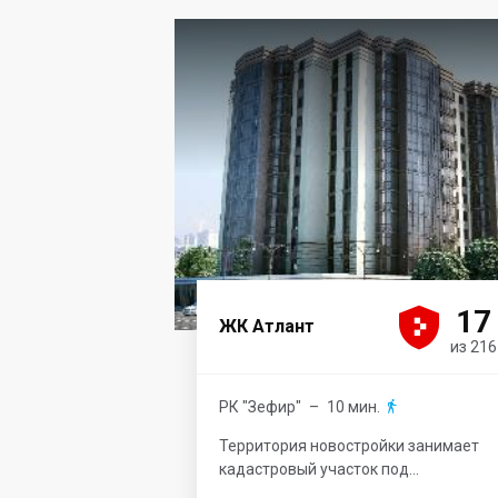





17
ЖК Атлант
из 216
РК "Зефир"
– 10 мин.

Территория новостройки занимает
кадастровый участок под...