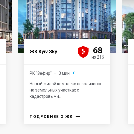





68
ЖК Kyiv Sky
из 216
РК "Зефир"
– 3 мин.

Новый жилой комплекс локализован
на земельных участках с
кадастровыми...
→
ПОДРОБНЕЕ О ЖК