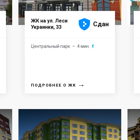





ЖК на ул. Леси
Сдан
Украинки, 33
Центральный парк
– 4 мин.

→
ПОДРОБНЕЕ О ЖК