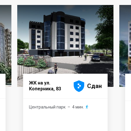





ЖК на ул.
Сдан
Коперника, 83
Центральный парк
– 4 мин.
