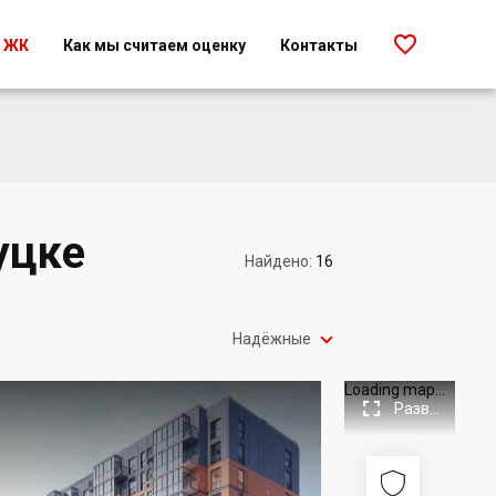

г ЖК
Как мы считаем оценку
Контакты
уцке
Найдено:
16

Надёжные
Loading map...

Развернуть

