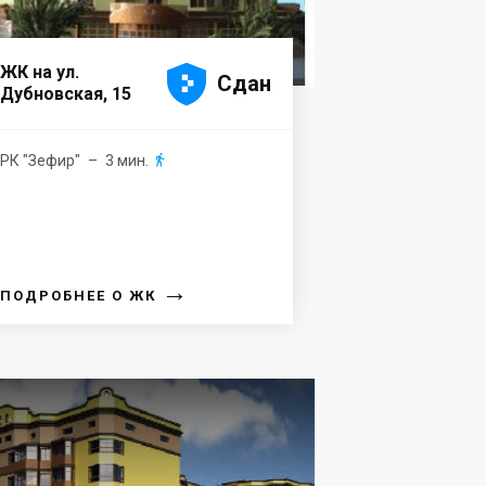





ЖК на ул.
Сдан
Дубновская, 15
РК "Зефир"
– 3 мин.

→
ПОДРОБНЕЕ О ЖК