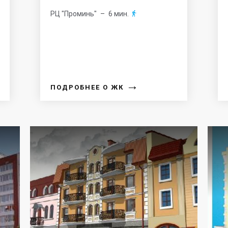
РЦ "Проминь"
– 6 мин.

→
ПОДРОБНЕЕ О ЖК