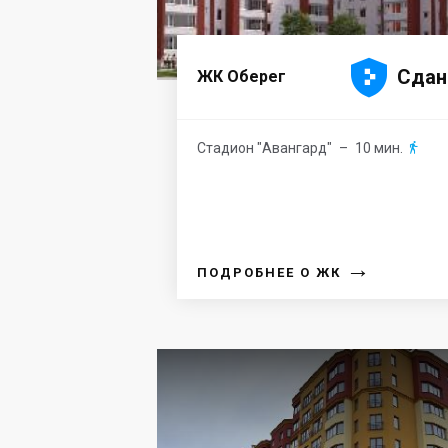





Сдан
ЖК Оберег
Стадион "Авангард"
– 10 мин.

→
ПОДРОБНЕЕ О ЖК