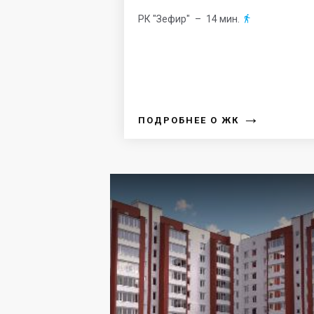
РК "Зефир"
– 14 мин.

→
ПОДРОБНЕЕ О ЖК