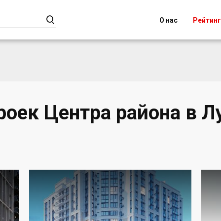

О нас
Рейтин
роек Центра района в Л