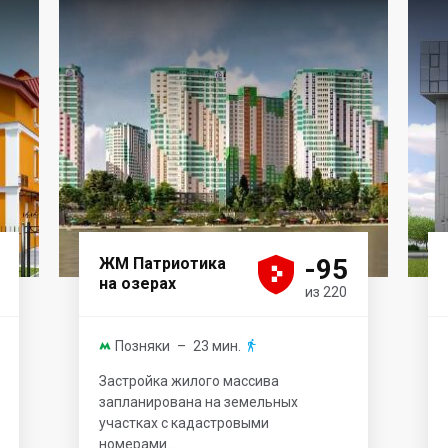





-95
ЖМ Патриотика
на озерах
из 220
Позняки
– 23 мин.


Застройка жилого массива
запланирована на земельных
участках с кадастровыми
номерами...