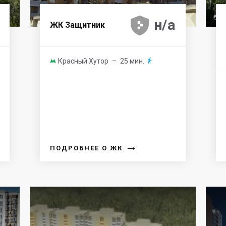





н/а
ЖК Защитник
Красный Хутор
– 25 мин.


→
ПОДРОБНЕЕ О ЖК