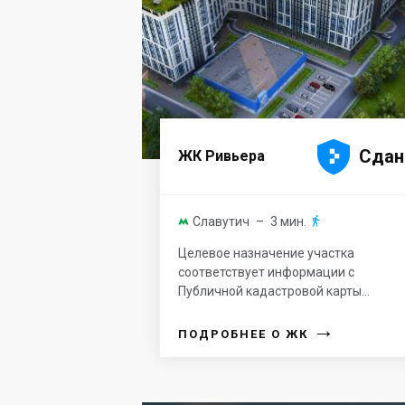





Сдан
ЖК Ривьера
Славутич
– 3 мин.


Целевое назначение участка
соответствует информации с
Публичной кадастровой карты...
→
ПОДРОБНЕЕ О ЖК