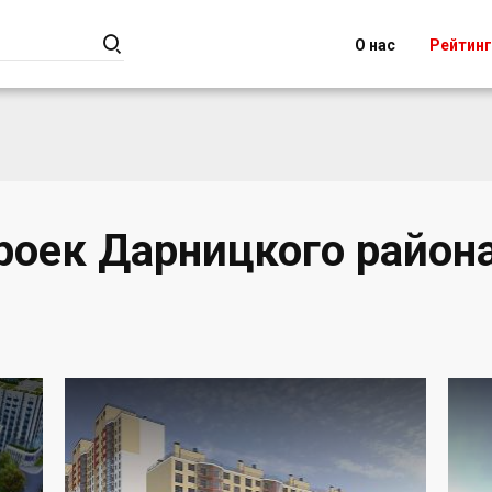

О нас
Рейтин
роек Дарницкого района