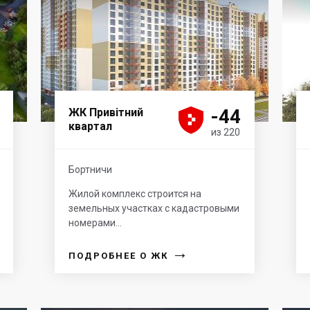





-44
ЖК Привітний
квартал
из 220
Бортничи
Жилой комплекс строится на
земельных участках с кадастровыми
номерами...
→
ПОДРОБНЕЕ О ЖК