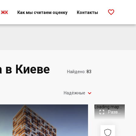

г ЖК
Как мы считаем оценку
Контакты
 в Киеве
Найдено:
83

Надёжные
Loading map...

Развернуть

