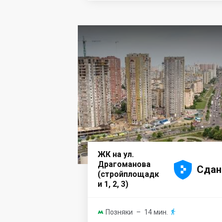
ЖК на ул.





Драгоманова
Сдан
(стройплощадк
и 1, 2, 3)
Позняки
– 14 мин.

