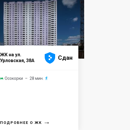





ЖК на ул.
Сдан
Урловская, 38А
Осокорки
– 28 мин.


→
ПОДРОБНЕЕ О ЖК