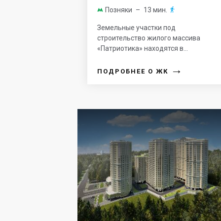
Позняки
– 13 мин.


Земельные участки под
строительство жилого массива
«Патриотика» находятся в...
→
ПОДРОБНЕЕ О ЖК