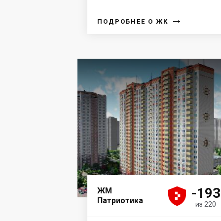
→
ПОДРОБНЕЕ О ЖК





-193
ЖМ
Патриотика
из 220