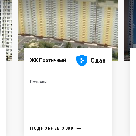





Сдан
ЖК Поэтичный
Позняки
→
ПОДРОБНЕЕ О ЖК