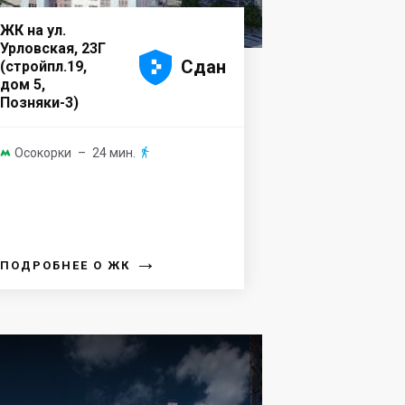
ЖК на ул.
Урловская, 23Г





Сдан
(стройпл.19,
дом 5,
Позняки-3)
Осокорки
– 24 мин.


→
ПОДРОБНЕЕ О ЖК