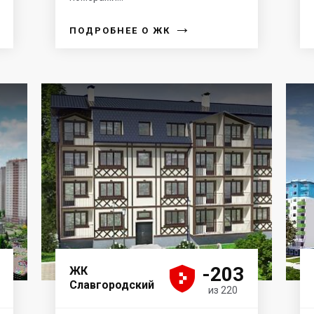
→
ПОДРОБНЕЕ О ЖК





-203
ЖК
Славгородский
из 220