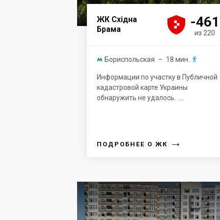





-461
ЖК Східна
Брама
из 220
Бориспольская
– 18 мин.


Информации по участку в Публичной
кадастровой карте Украины
обнаружить не удалось. ...
→
ПОДРОБНЕЕ О ЖК