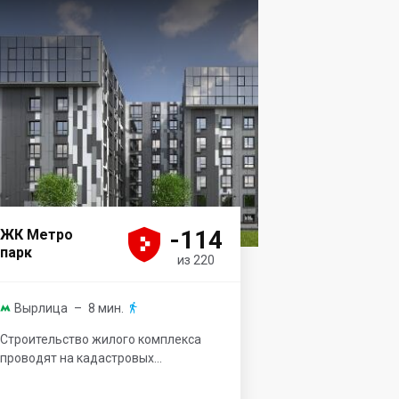





-114
ЖК Метро
парк
из 220
Вырлица
– 8 мин.


Строительство жилого комплекса
проводят на кадастровых...