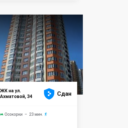





ЖК на ул.
Сдан
Ахматовой, 34
Осокорки
– 23 мин.

