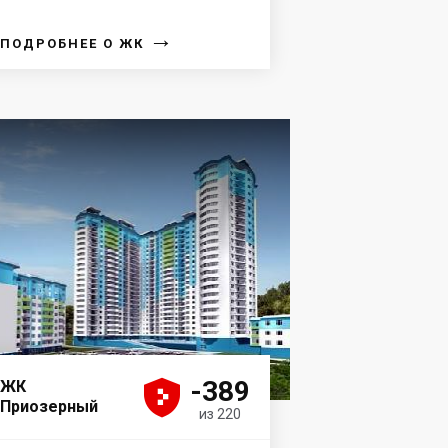
→
ПОДРОБНЕЕ О ЖК





-389
ЖК
Приозерный
из 220