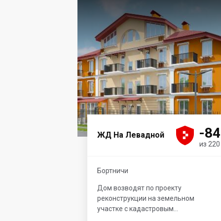





-84
ЖД На Левадной
из 220
Бортничи
Дом возводят по проекту
реконструкции на земельном
участке с кадастровым...