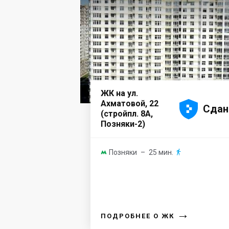
ЖК на ул.





Ахматовой, 22
Сдан
(стройпл. 8А,
Позняки-2)
Позняки
– 25 мин.


→
ПОДРОБНЕЕ О ЖК