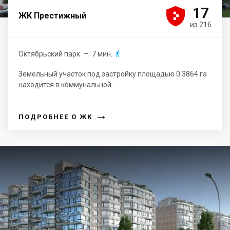





17
ЖК Престижный
из 216
Октябрьский парк
– 7 мин.

Земельный участок под застройку площадью 0.3864 га
находится в коммунальной...
→
ПОДРОБНЕЕ О ЖК