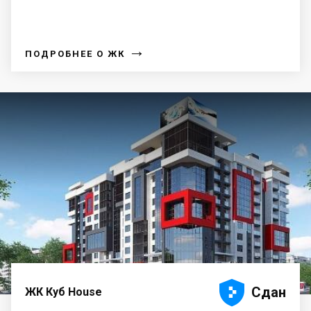
→
ПОДРОБНЕЕ О ЖК





Сдан
ЖК Куб House