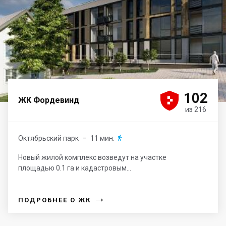





102
ЖК Фордевинд
из 216
Октябрьский парк
– 11 мин.

Новый жилой комплекс возведут на участке
площадью 0.1 га и кадастровым...
→
ПОДРОБНЕЕ О ЖК