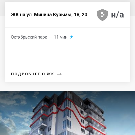





н/а
ЖК на ул. Минина Кузьмы, 18, 20
Октябрьский парк
– 11 мин.

→
ПОДРОБНЕЕ О ЖК