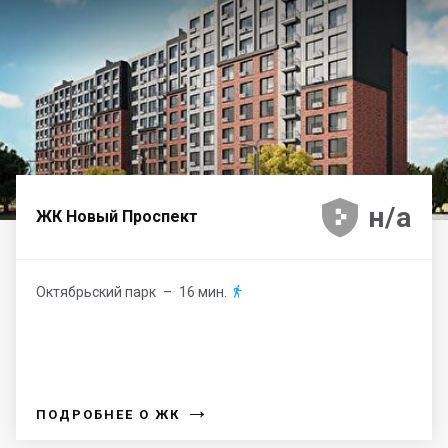





н/а
ЖК Новый Проспект
Октябрьский парк
– 16 мин.

→
ПОДРОБНЕЕ О ЖК