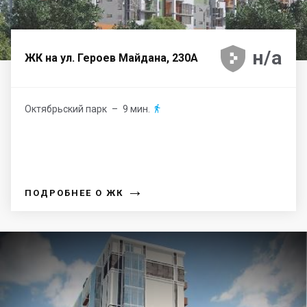





н/а
ЖК на ул. Героев Майдана, 230А
Октябрьский парк
– 9 мин.

→
ПОДРОБНЕЕ О ЖК