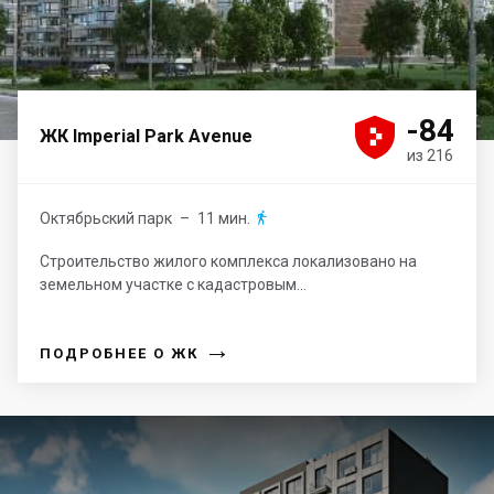





-84
ЖК Imperial Park Avenue
из 216
Октябрьский парк
– 11 мин.

Строительство жилого комплекса локализовано на
земельном участке с кадастровым...
→
ПОДРОБНЕЕ О ЖК