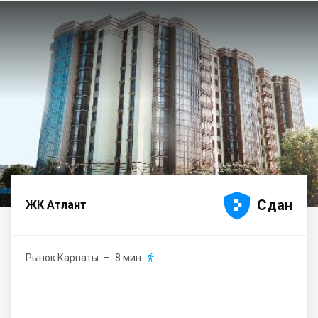





Сдан
ЖК Атлант
Рынок Карпаты
– 8 мин.
