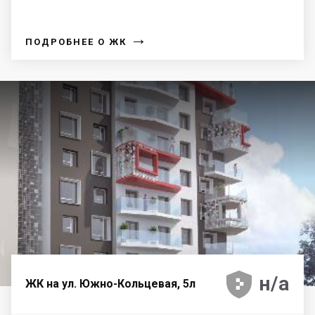
→
ПОДРОБНЕЕ О ЖК





н/а
ЖК на ул. Южно-Кольцевая, 5л