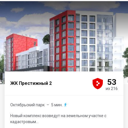





53
ЖК Престижный 2
из 216
Октябрьский парк
– 5 мин.

Новый комплекс возведут на земельном участке с
кадастровым...