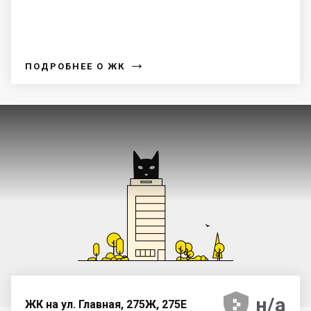
→
ПОДРОБНЕЕ О ЖК





н/а
ЖК на ул. Главная, 275Ж, 275Е