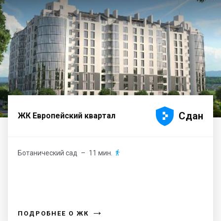





Сдан
ЖК Европейский квартал
Ботанический сад
– 11 мин.

→
ПОДРОБНЕЕ О ЖК