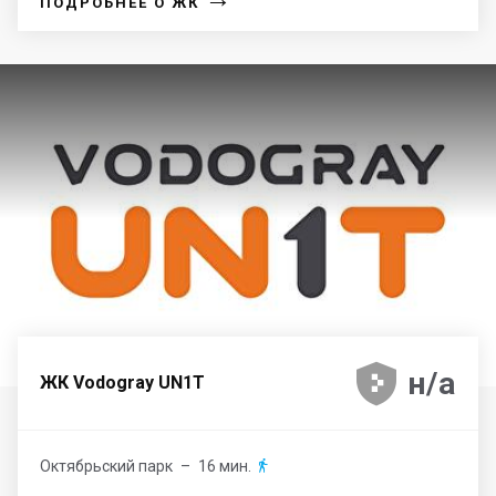
ПОДРОБНЕЕ О ЖК





н/а
ЖК Vodogray UN1T
Октябрьский парк
– 16 мин.
