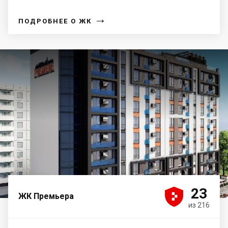
→
ПОДРОБНЕЕ О ЖК





23
ЖК Премьера
из 216