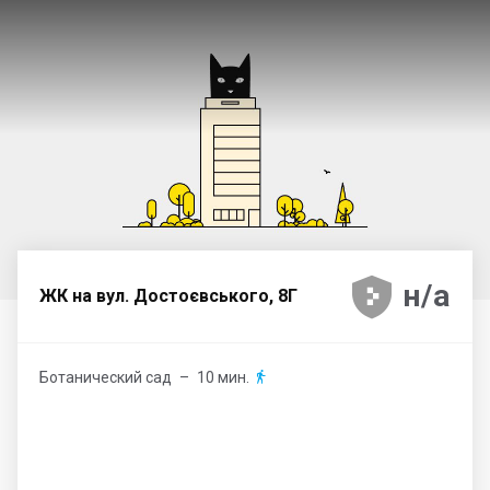





н/а
ЖК на вул. Достоєвського, 8Г
Ботанический сад
– 10 мин.
