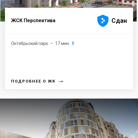





Сдан
ЖСК Перспектива
Октябрьский парк
– 17 мин.

→
ПОДРОБНЕЕ О ЖК