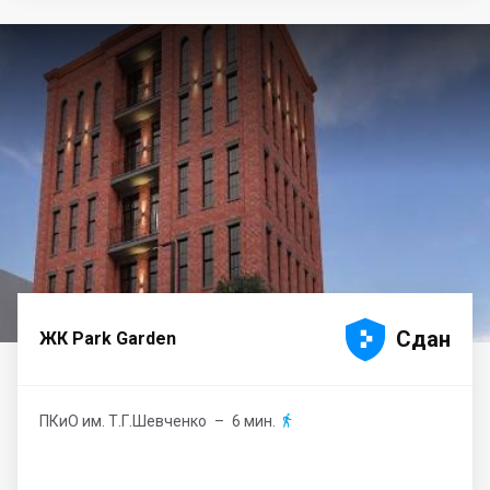





Сдан
ЖК Park Garden
ПКиО им. Т.Г.Шевченко
– 6 мин.
