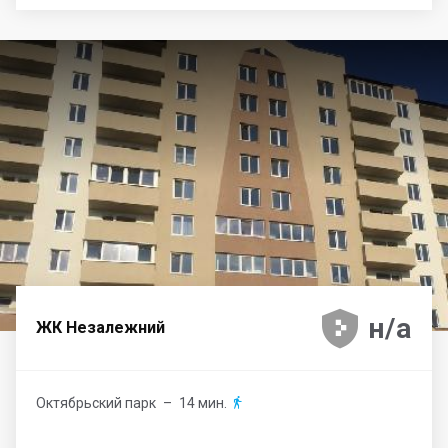





н/а
ЖК Незалежний
Октябрьский парк
– 14 мин.
