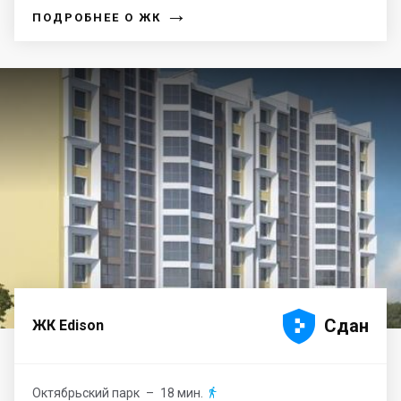
→
ПОДРОБНЕЕ О ЖК





Сдан
ЖК Edison
Октябрьский парк
– 18 мин.
