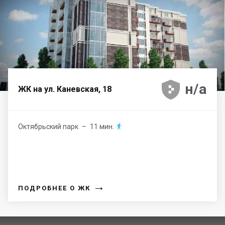





н/а
ЖК на ул. Каневская, 18
Октябрьский парк
– 11 мин.

→
ПОДРОБНЕЕ О ЖК