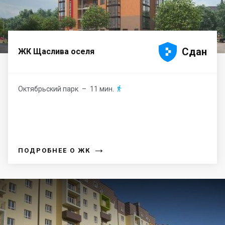





Сдан
ЖК Щаслива оселя
Октябрьский парк
– 11 мин.

→
ПОДРОБНЕЕ О ЖК