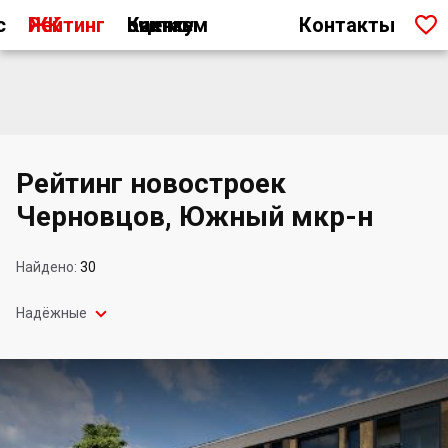

с
Рейтинг ЖК
Как мы считаем оценку
Контакты
Рейтинг новостроек
Черновцов, Южный мкр-н
Найдено:
30

Надёжные