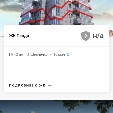





н/а
ЖК Панда
ПКиО им. Т.Г.Шевченко
– 10 мин.

→
ПОДРОБНЕЕ О ЖК