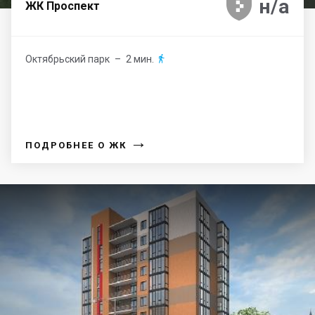





н/а
ЖК Проспект
Октябрьский парк
– 2 мин.

→
ПОДРОБНЕЕ О ЖК